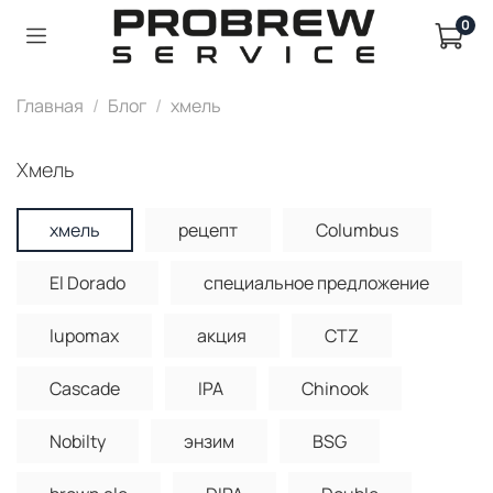
0
Главная
Блог
хмель
хмель
хмель
рецепт
Columbus
El Dorado
специальное предложение
lupomax
акция
CTZ
Cascade
IPA
Chinook
Nobilty
энзим
BSG