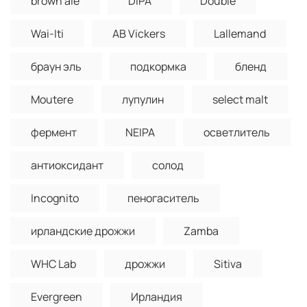
brown ale
DIPA
Double
Wai-Iti
AB Vickers
Lallemand
браун эль
подкормка
бленд
Moutere
лупулин
select malt
фермент
NEIPA
осветлитель
антиоксидант
солод
Incognito
пеногаситель
ирландские дрожжи
Zamba
WHC Lab
дрожжи
Sitiva
Evergreen
Ирландия