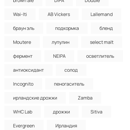
brown ale
DIPA
Double
Wai-Iti
AB Vickers
Lallemand
браун эль
подкормка
бленд
Moutere
лупулин
select malt
фермент
NEIPA
осветлитель
антиоксидант
солод
Incognito
пеногаситель
ирландские дрожжи
Zamba
WHC Lab
дрожжи
Sitiva
Evergreen
Ирландия