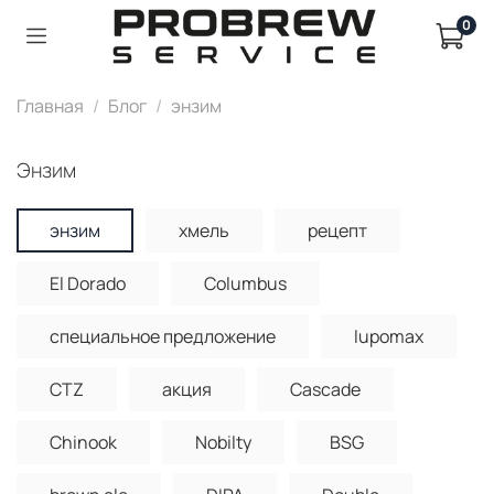
0
Главная
Блог
энзим
энзим
энзим
хмель
рецепт
El Dorado
Columbus
специальное предложение
lupomax
CTZ
акция
Cascade
Chinook
Nobilty
BSG