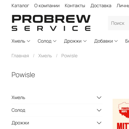
Каталог
О компании
Контакты
Доставка
Личн
Хмель
Солод
Дрожжи
Добавки
Б
Главная
Хмель
Powisle
Powisle
Хмель
Солод
Дрожжи