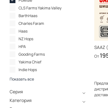
Powisle
CLS Farms Yakima Valley
BarthHaas
Charles Faram
Haas
NZ Hops
HPA
SAAZ 
19
Gooding Farms
От
Yakima Chief
Indie Hops
Показать все
Предла
дистри
Серия
доставк
Категория