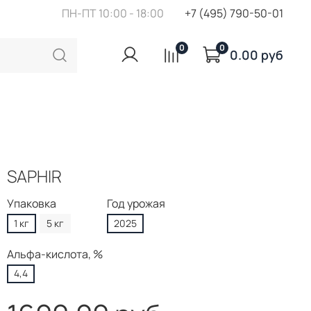
ПН-ПТ 10:00 - 18:00
+7 (495) 790-50-01
0
0
0.00 руб
SAPHIR
Упаковка
Год урожая
1 кг
5 кг
2025
Альфа-кислота, %
4,4