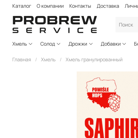
Каталог
О компании
Контакты
Доставка
Личн
Хмель
Солод
Дрожжи
Добавки
Б
Главная
Хмель
Хмель гранулированный