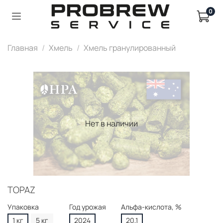
0
Главная
Хмель
Хмель гранулированный
Нет в наличии
TOPAZ
Упаковка
Год урожая
Альфа-кислота, %
1 кг
5 кг
2024
20,1