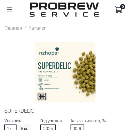
0
Главная
Каталог
SUPERDELIC
Упаковка
Год урожая
Альфа-кислота, %
1 кг
5 кг
2025
10,6