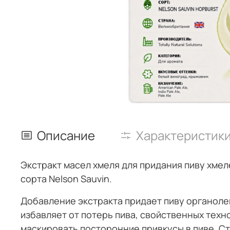
Описание
Характеристик
Экстракт масел хмеля для придания пиву хмел
сорта Nelson Sauvin.
Добавление экстракта придает пиву органолеп
избавляет от потерь пива, свойственных техн
маскировать посторонние привкусы в пиве.
Ст