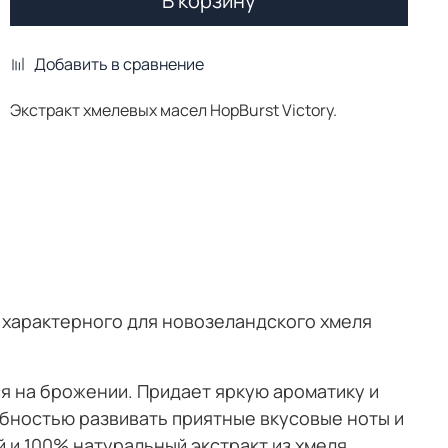
В корзину
Добавить в сравнение
Экстракт хмелевых масел HopBurst Victory.
, характерного для новозеландского хмеля
ся на брожении. Придает яркую ароматику и
обностью развивать приятные вкусовые ноты и
 и 100% натуральный экстракт из хмеля