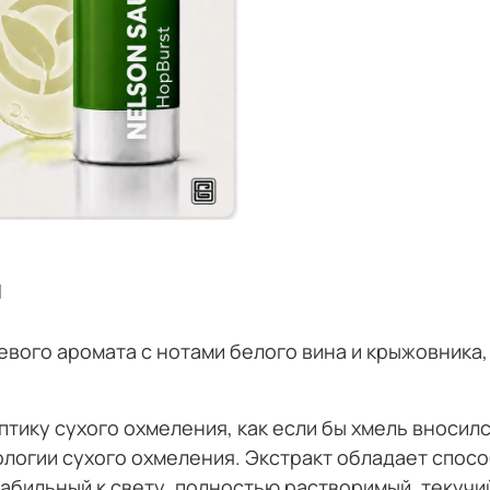
и
евого аромата с нотами белого вина и крыжовника
тику сухого охмеления, как если бы хмель вносил
ологии сухого охмеления. Экстракт обладает спос
абильный к свету, полностью растворимый, текучий