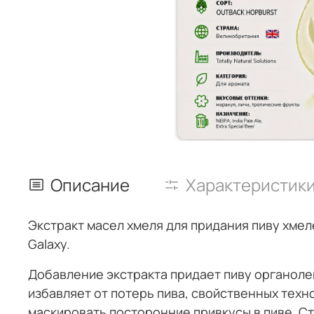
Описание
Характеристик
Экстракт масел хмеля для придания пиву хмел
Galaxy.
Добавление экстракта придает пиву органолеп
избавляет от потерь пива, свойственных техн
маскировать посторонние привкусы в пиве.
Ст