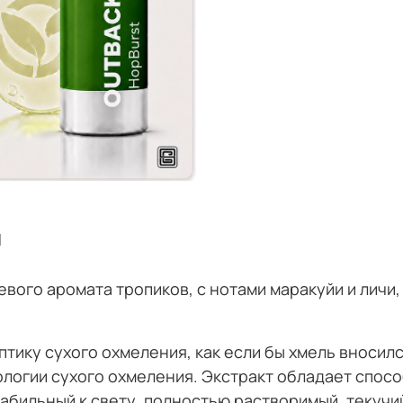
и
евого аромата тропиков, с нотами маракуйи и личи
тику сухого охмеления, как если бы хмель вносил
ологии сухого охмеления. Экстракт обладает спос
абильный к свету, полностью растворимый, текучий