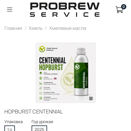
0
Главная
Хмель
Хмелевые масла
HOPBURST CENTENNIAL
Упаковка
Год урожая
1 л
2025