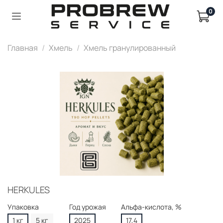
0
Главная
Хмель
Хмель гранулированный
HERKULES
Упаковка
Год урожая
Альфа-кислота, %
1 кг
5 кг
2025
17,4